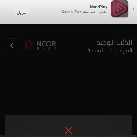
NoorPlay
×
مجاني - على متجر Google Play
تنزيل
الذئب الوحيد
الموسم 1 . حلقة 17