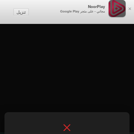
NoorPlay
×
مجاني - على متجر Google Play
تنزيل
الموسم 1 . حلقة 14