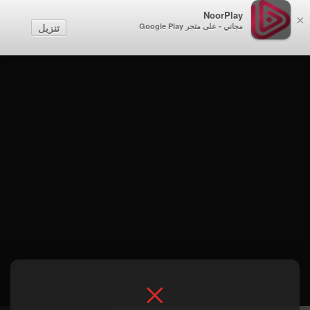
NoorPlay
×
مجاني - على متجر Google Play
تنزيل
الموسم 1 . الحلقة 15