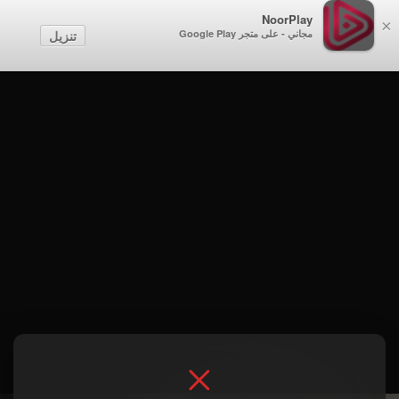
NoorPlay
×
مجاني - على متجر Google Play
تنزيل
الموسم 1 . الحلقة 21