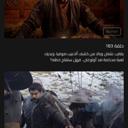
02:17:47
حلقة 183
يقترب عثمان وبالا من كشف ألاعيب صوفيا، ويحيك
لعبة محكمة ضد أولوغان.. فهل ستفلح خطته؟