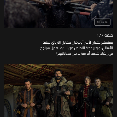
02:26:14
حلقة 177
يستسلم عثمان لأسر أولوغان مقابل الترياق لينقذ
الأهالي، ويدبر خطة للتخلص من أسره.. فهل سينجح
في إنقاذ شعبه أم سيزيد من معاناتهم؟