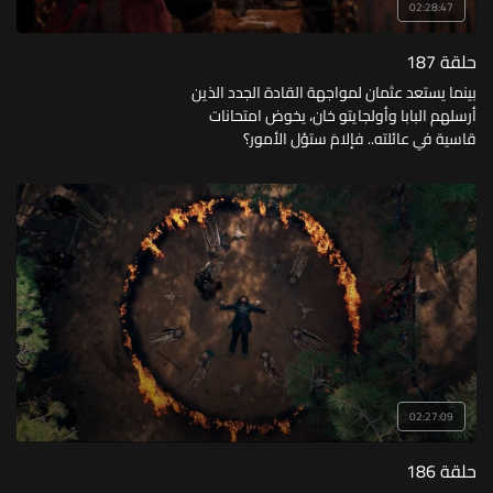
02:28:47
حلقة 187
بينما يستعد عثمان لمواجهة القادة الجدد الذين
أرسلهم البابا وأولجايتو خان، يخوض امتحانات
قاسية في عائلته.. فإلامَ ستؤل الأمور؟
02:27:09
حلقة 186