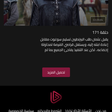
02:26:04
حلقة 171
يقبل عثمان طلب البيزنطيين تسليم سوغوت مقابل
إعادة ابنته إليه، ويستغل قراصي الفرصة لمحاولة
إخضاعه.. لكن عند التنفيذ يفاجئ الجميع بما لم
يتوقعوه.
تحميل المزيد
من نحن
الأسئلة الأكثر تكرارا
الشروط والاحكام
سياسة الخصوصية