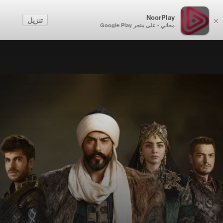
NoorPlay
تنزيل
×
مجاني - على متجر Google Play