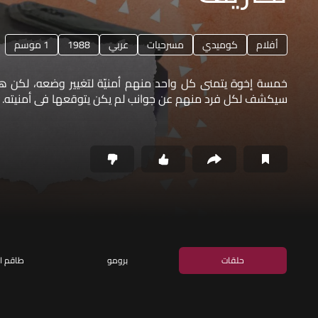
أفلام
كوميدي
مسرحيات
عربي
1988
1 موسم
خمسة إخوة يتمنى كل واحد منهم أمنيّة لتغيير وضعه، لكن هذا 
سيكشف لكل فرد منهم عن جوانب لم يكن يتوقعها في أمنيته.
حلقات
برومو
طاقم ا