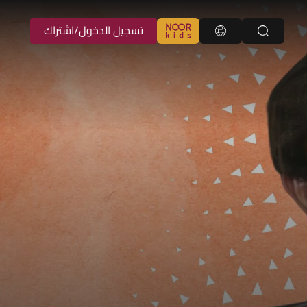
تسجيل الدخول/اشتراك