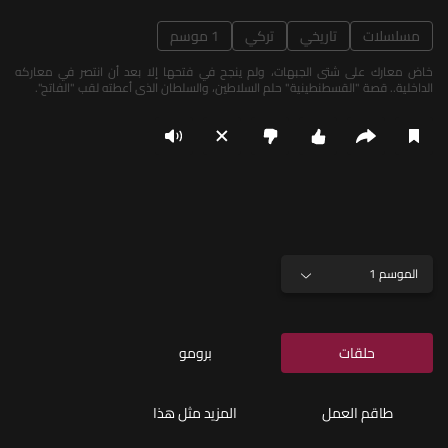
مسلسلات
تاريخي
تركي
1 موسم
خاض معارك على شتى الجبهات، ولم ينجح في فتحها إلا بعد أن انتصر في معاركه
الداخلية.. قصة "القسطنطينية" حلم السلاطين، والسلطان الذي أعطته لقب "الفاتح".
الموسم 1
حلقات
برومو
طاقم العمل
المزيد مثل هذا