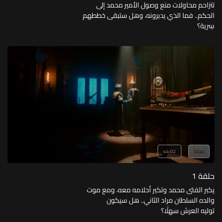
تتزاحم محاولات منع وصول الأمير محمد إلى
الحكم.. فما الذي يدبرونه، وهل ستبقى خططهم
سِرية؟
مجاناً
44:02
حلقة 1
يكبر الفتى محمد وتكبر أحلامه معه، ومع موت
والده السلطان مراد الثاني.. هل سيكون
توليه العرش سهلًا؟