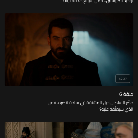
توحيد الكنيستين.. فمن سيبلغ هدفه أولا؟
47:27
حلقة 6
حضّر السلطان حبل المشنقة في ساحة قصره، فمن
الذي سيعلَّقه عليه؟